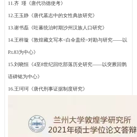
11.齐 瑾《唐代功德使考》
12.王玉静《唐代墓志中的女性典故研究》
13.谢书磊《吐蕃统治时期沙州汉族人口研究》
14.王梓璇《敦煌藏文写本<白伞盖经>对勘与研究——以
P.t.83为中心》
15.刘晓恒《4至8世纪回纥部落历史研究——以突厥回鹘
语碑铭为中心》
16.王珂珂《唐代刑事证据制度研究》