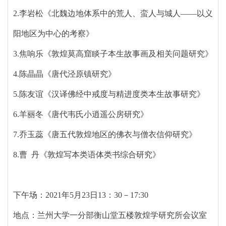
2.李岩松《北魏边地体系中的荒人、蛮人与城人——以义
阳地区为中心的考察》
3.焦响乐《敦煌莫高窟睒子本生故事画及相关问题研究》
4.陈晶晶《唐代泾原镇研究》
5.陈友谊《汉译佛经中戒度与精进度类本生故事研究》
6.羊丽冬《唐代韦氏小逍遥公房研究》
7.乔玉蕊《唐五代敦煌地区的佛衣与僧衣信仰研究》
8.曹 丹《敦煌写本类语体类书综合研究》
下午场：2021年5月23日13：30－17:30
地点：兰州大学一分部衡山堂五楼敦煌学研究所会议室