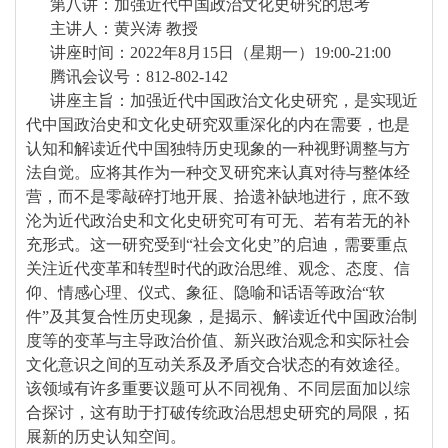
第八讲：加强近代中国政治文化史研究的思考
主讲人：黄兴涛 教授
讲座时间：2022年8月15日（星期一）19:00-21:00
腾讯会议号：812-802-142
讲座主旨：加强近代中国政治文化史研究，是实现近
代中国政治史和文化史研究双重深化的内在需要，也是
认知和解读近代中国独特历史现象的一种视野调整与方
法自觉。应将其作为一种交叉研究来认真对待与整体经
营，而不是零敲碎打地开展、拾遗补缺地进行，庶不致
沦为近代政治史和文化史研究可有可无、若有若无的补
充形式。这一研究受到“社会文化史”的启迪，需要重点
关注近代变革和转型时代的政治思维、观念、态度、信
仰、情感心理、仪式、象征、隐喻和话语等政治“软
件”及其复合性历史现象，是揭示、解读近代中国政治制
度等的变革与主导政治价值、新兴政治观念和实际社会
文化意识之间的互动关系及矛盾交合状态的有效途径。
该领域有许多重要议题可从不同视角、不同层面加以综
合探讨，这有助于打破传统政治思想史研究的局限，拓
展新的历史认知空间。